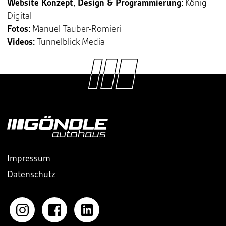
Website Konzept, Design & Programmierung:
König
Digital
Fotos:
Manuel Tauber-Romieri
Videos:
Tunnelblick Media
Impressum
Datenschutz